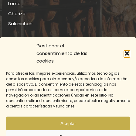
Lomo
Chorizo
Salchichón
AVISO LEGAL
Gestionar el
consentimiento de las
Aviso Legal
cookies
Política de Privacidad
Para ofrecer las mejores experiencias, utilizamos tecnologías
Política de Cookies
como las cookies para almacenar y/o acceder a la información
del dispositivo. El consentimiento de estas tecnologías nos
permitirá procesar datos como el comportamiento de
CONTACTO
navegación o las identificaciones únicas en este sitio. No
consentir o retirar el consentimiento, puede afectar negativamente
info@embutidosdiegoboya.com
a ciertas características y funciones.
980 59 20 16 | 980 58 60 60
Aceptar
Plaza de la Iglesia 3, Ferreras de Abajo
Cam. Carballo, s/n, Ferreras de Abajo