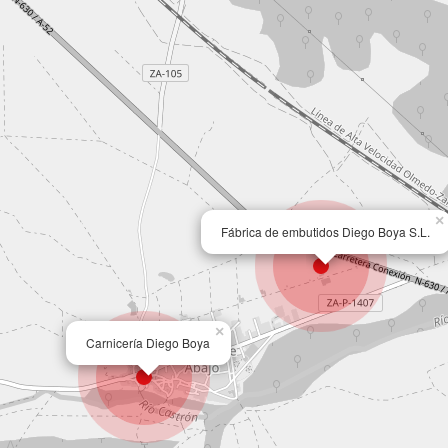
×
Fábrica de embutidos Diego Boya S.L.
×
Carnicería Diego Boya