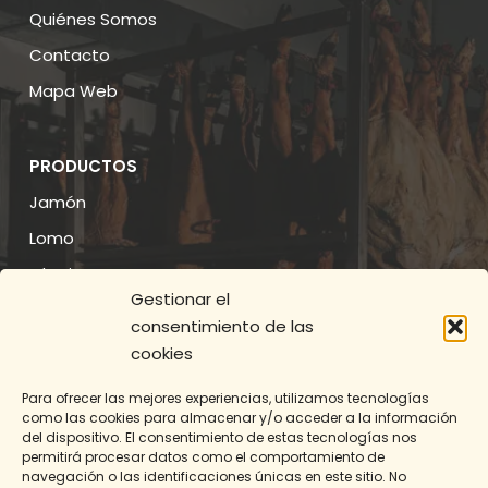
Quiénes Somos
Contacto
Mapa Web
PRODUCTOS
Jamón
Lomo
Chorizo
Gestionar el
Salchichón
consentimiento de las
cookies
AVISO LEGAL
Para ofrecer las mejores experiencias, utilizamos tecnologías
como las cookies para almacenar y/o acceder a la información
Aviso Legal
del dispositivo. El consentimiento de estas tecnologías nos
Política de Privacidad
permitirá procesar datos como el comportamiento de
navegación o las identificaciones únicas en este sitio. No